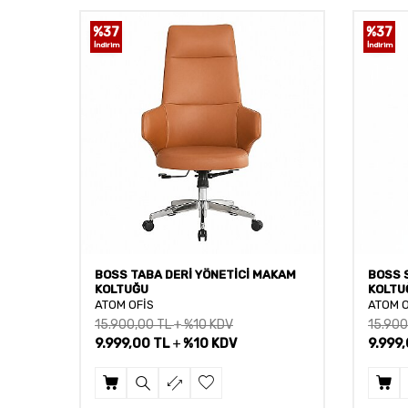
%
37
%
37
İndirim
İndirim
BOSS TABA DERİ YÖNETİCİ MAKAM
BOSS 
KOLTUĞU
KOLTU
ATOM OFİS
ATOM O
15.900,00
TL
%10 KDV
15.900
9.999,00
TL
%10 KDV
9.999