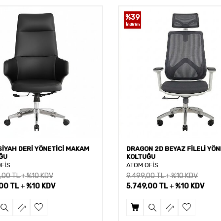
%
39
İndirim
SİYAH DERİ YÖNETİCİ MAKAM
DRAGON 2D BEYAZ FİLELİ YÖN
ĞU
KOLTUĞU
FİS
ATOM OFİS
,00
TL
%10 KDV
9.499,00
TL
%10 KDV
,00
TL
%10 KDV
5.749,00
TL
%10 KDV