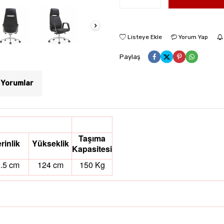
Listeye Ekle
Yorum Yap
Paylaş
Yorumlar
Taşıma
rinlik
Yükseklik
Kapasitesi
.5 cm
124 cm
150 Kg