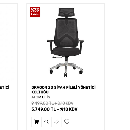
%
39
İndirim
ETİCİ
DRAGON 2D SİYAH FİLELİ YÖNETİCİ
SWAN-
KOLTUĞU
KOLT
ATOM OFİS
ATOM 
9.499,00
TL
%10 KDV
5.749,00
TL
%10 KDV
25.99