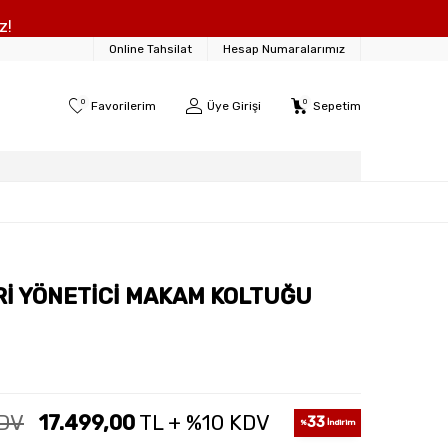
z!
Online Tahsilat
Hesap Numaralarımız
0
0
Favorilerim
Üye Girişi
Sepetim
Rİ YÖNETİCİ MAKAM KOLTUĞU
KDV
17.499,00
TL + %10 KDV
33
%
İndirim