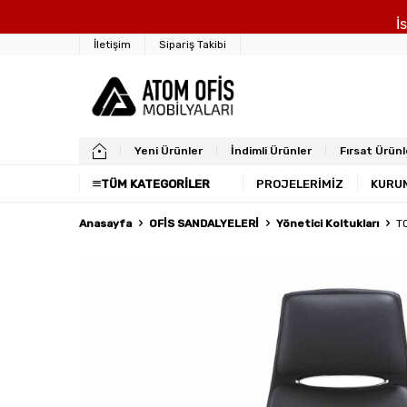
İ
İletişim
Sipariş Takibi
Yeni Ürünler
İndimli Ürünler
Fırsat Ürünl
TÜM KATEGORILER
PROJELERİMİZ
KURU
Anasayfa
OFİS SANDALYELERİ
Yönetici Koltukları
T