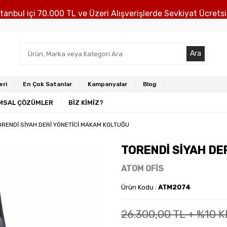
stanbul içi 70.000 TL ve Üzeri Alışverişlerde Sevkiyat Ücretsi
Ara
eri
En Çok Satanlar
Kampanyalar
Blog
MSAL ÇÖZÜMLER
BİZ KİMİZ?
ORENDİ SİYAH DERİ YÖNETİCİ MAKAM KOLTUĞU
TORENDİ SİYAH DE
ATOM OFİS
Ürün Kodu :
ATM2074
26.300,00
TL + %10 