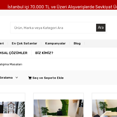
stanbul içi 70.000 TL ve Üzeri Alışverişlerde Sevkiyat Ücretsi
Ara
eri
En Çok Satanlar
Kampanyalar
Blog
MSAL ÇÖZÜMLER
BİZ KİMİZ?
Çalışma Masaları
Seç ve Sepete Ekle