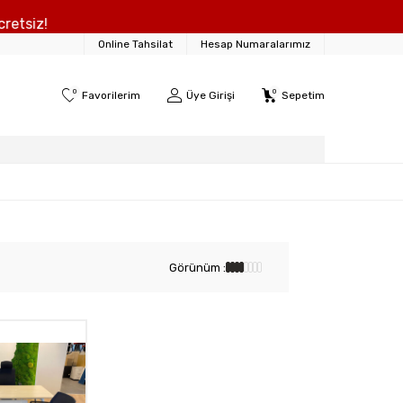
z!
Online Tahsilat
Hesap Numaralarımız
0
0
Favorilerim
Üye Girişi
Sepetim
Görünüm :