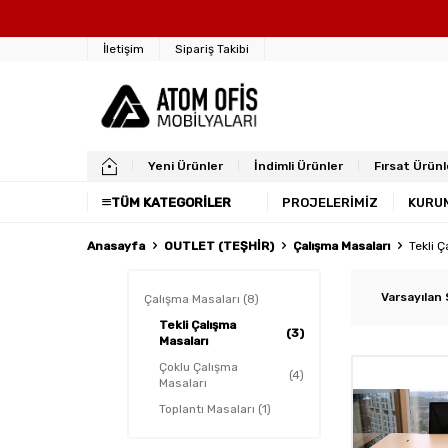
İ
İletişim
Sipariş Takibi
Yeni Ürünler
İndimli Ürünler
Fırsat Ürünl
TÜM KATEGORILER
PROJELERİMİZ
KURU
Anasayfa
OUTLET (TEŞHİR)
Çalışma Masaları
Tekli 
Çalışma Masaları
(8)
Tekli Çalışma
(3)
Masaları
Çoklu Çalışma
(4)
Masaları
Toplantı Masaları
(1)