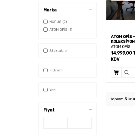
Marka
NURUS
(2)
ATOM OFİS
(1)
ATOM OFİS -
KOLEKSİYON 
ÇALIŞMA MAS
ATOM OFİS
Stoktakiler
GARANTİ)
14.999,00
KDV
İndirimli
Yeni
Toplam
3
ürün
Fiyat