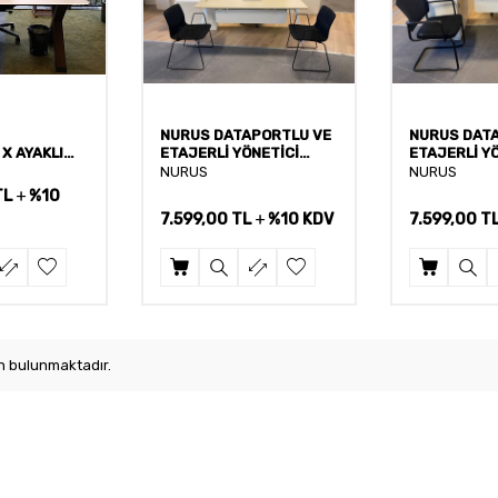
NURUS DATAPORTLU VE
NURUS DAT
X AYAKLI
ETAJERLİ YÖNETİCİ
ETAJERLİ Y
ASI (1 YIL
MASASI (1 YIL GARANTİ)
MASASI (1 Y
NURUS
NURUS
TL
%10
7.599,00
TL
%10 KDV
7.599,00
T
 bulunmaktadır.