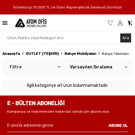
İstanbul içi 70.000 TL ve Üzeri Alışverişlerde Sevkiyat Ücretsiz!
0
0
Ara
Anasayfa
OUTLET (TEŞHİR)
Bahçe Mobilyaları
Bahçe Takımları
Filtre
İlgili kategoriye ait ürün bulunmamaktadır.
E - BÜLTEN ABONELİĞİ
Kampanya ve indirimlerden haberdar olmak için abone olun.
ABONE OL