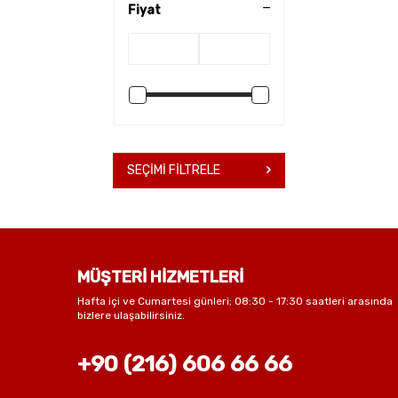
Dolaplar
(4)
Fiyat
Kesonlar
(6)
Sehpalar
(6)
BAHÇE MOBİLYALARI
(10)
Bahçe Sandalyeleri
(10)
OUTLET (TEŞHİR)
(30)
Ofis Sandalyeleri
(18)
Çalışma Masaları
(8)
SEÇIMI FILTRELE
Oturma Grupları
(1)
Ofis Tamamlayıcıları
(4)
MÜŞTERİ HİZMETLERİ
Hafta içi ve Cumartesi günleri; 08:30 - 17:30 saatleri arasında
bizlere ulaşabilirsiniz.
+90 (216) 606 66 66