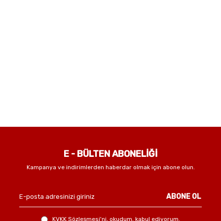
E - BÜLTEN ABONELİĞİ
Kampanya ve indirimlerden haberdar olmak için abone olun.
ABONE OL
KVKK Sözleşmesi'ni
, okudum, kabul ediyorum.