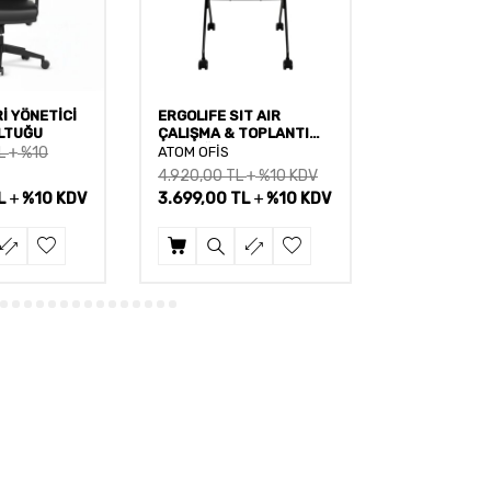
İ YÖNETİCİ
ERGOLIFE SIT AIR
LILIUM MES
LTUĞU
ÇALIŞMA & TOPLANTI
ÇALIŞMA KO
KOLTUĞU
L
%10
ATOM OFİS
ATOM OFİS
4.920,00
TL
%10 KDV
L
%10 KDV
3.699,00
TL
%10 KDV
5.999,00
T