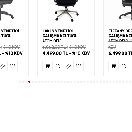
İ YÖNETİCİ
LAKİ S YÖNETİCİ
TİFFANY DER
LTUĞU
ÇALIŞMA KOLTUĞU
ÇALIŞMA KO
ATOM OFİS
ATOM OFİS
13.050,00
T
L
%10 KDV
6.862,00
TL
%10 KDV
KDV
L
%10 KDV
4.499,00
TL
%10 KDV
6.499,00
T