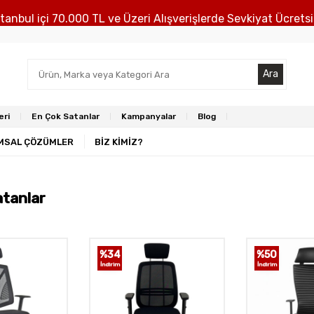
stanbul içi 70.000 TL ve Üzeri Alışverişlerde Sevkiyat Ücretsi
Ara
eri
En Çok Satanlar
Kampanyalar
Blog
MSAL ÇÖZÜMLER
BİZ KİMİZ?
atanlar
%
34
%
50
İndirim
İndirim