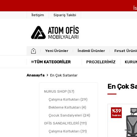
İ
İletişim
Sipariş Takibi
Yeni Ürünler
İndimli Ürünler
Fırsat Ürünl
TÜM KATEGORILER
PROJELERİMİZ
KURU
Anasayfa
En Çok Satanlar
En Çok S
NURUS SHOP
(57)
Çalışma Koltukları
(29)
Bekleme Koltukları
(4)
%
52
%
39
Çocuk Sandalyeleri
(24)
İndirim
İndirim
OFİS SANDALYELERİ
(111)
Çalışma Koltukları
(31)