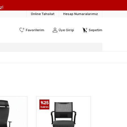
z!
Online Tahsilat
Hesap Numaralarımız
0
0
Favorilerim
Üye Girişi
Sepetim
%
25
İndirim