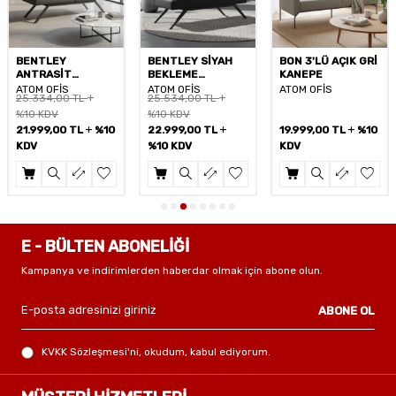
BENTLEY
BENTLEY SİYAH
BON 3'LÜ AÇIK GRİ
ANTRASİT
BEKLEME
KANEPE
BEKLEME
KANEPESİ
ATOM OFİS
ATOM OFİS
ATOM OFİS
25.334,00
TL
25.534,00
TL
KANEPESİ
%10 KDV
%10 KDV
21.999,00
TL
%10
22.999,00
TL
19.999,00
TL
%10
KDV
%10 KDV
KDV
E - BÜLTEN ABONELİĞİ
Kampanya ve indirimlerden haberdar olmak için abone olun.
ABONE OL
KVKK Sözleşmesi'ni
, okudum, kabul ediyorum.