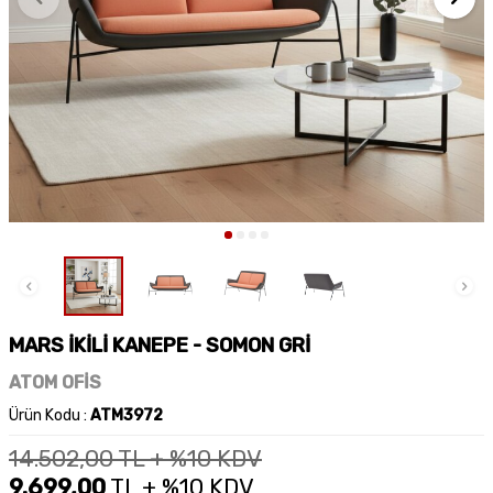
MARS İKİLİ KANEPE - SOMON GRİ
ATOM OFİS
Ürün Kodu :
ATM3972
14.502,00
TL + %10 KDV
9.699,00
TL + %10 KDV