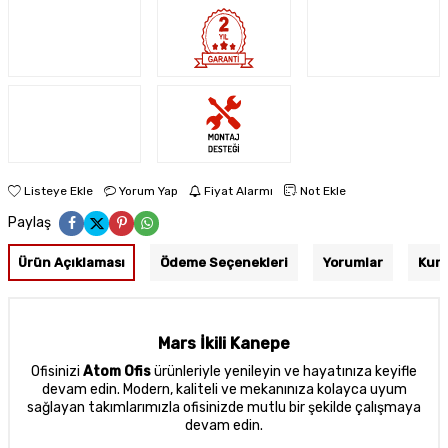
Listeye Ekle
Yorum Yap
Fiyat Alarmı
Not Ekle
Paylaş
Ürün Açıklaması
Ödeme Seçenekleri
Yorumlar
Kuru
Mars İkili Kanepe
Ofisinizi
Atom Ofis
ürünleriyle yenileyin ve hayatınıza keyifle
devam edin. Modern, kaliteli ve mekanınıza kolayca uyum
sağlayan takımlarımızla ofisinizde mutlu bir şekilde çalışmaya
devam edin.