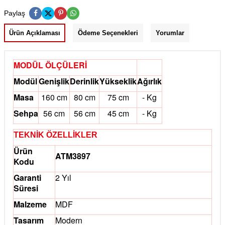
Paylaş
Ürün Açıklaması
Ödeme Seçenekleri
Yorumlar
MODÜL ÖLÇÜLERİ
Modül
Genişlik
Derinlik
Yükseklik
Ağırlık
Masa
160 cm
80 cm
75 cm
- Kg
Sehpa
56 cm
56 cm
45 cm
- Kg
TEKNİK ÖZELLİKLER
Ürün
ATM3897
Kodu
Garanti
2 Yıl
Süresi
Malzeme
MDF
Tasarım
Modern