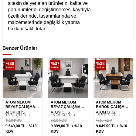
sitesin de yer alan ürünlerin, kalite ve
görünümlerini değiştirmemesi kaydıyla
özelliklerinde, tasarımlarında ve
malzemelerinde değişiklik yapma
hakkını saklı tutar.
Benzer Ürünler
%
38
%
37
%
38
İndirim
İndirim
İndirim
ATOM MEKOM
ATOM MEKOM
ATOM MEKOM
BEYAZ ÇALIŞMA
BEYAZ ÇALIŞMA
BAROK ÇALIŞMA
MASASI TAKIMI -
MASASI TAKIMI -
MASASI TAKIMI -
ATOM OFİS
ATOM OFİS
ATOM OFİS
15.513,93
TL
15.781,43
TL
15.513,93
TL
120 CM
140 CM
120 CM
%10 KDV
%10 KDV
%10 KDV
9.649,00
TL
%10
9.899,00
TL
%10
9.649,00
TL
%10
KDV
KDV
KDV