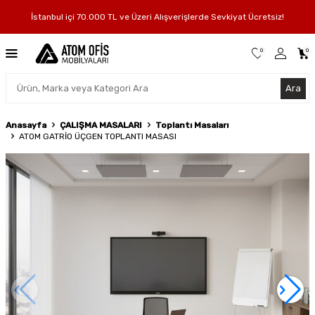
İstanbul içi 70.000 TL ve Üzeri Alışverişlerde Sevkiyat Ücretsiz!
0
0
Ara
Anasayfa
ÇALIŞMA MASALARI
Toplantı Masaları
ATOM GATRİO ÜÇGEN TOPLANTI MASASI