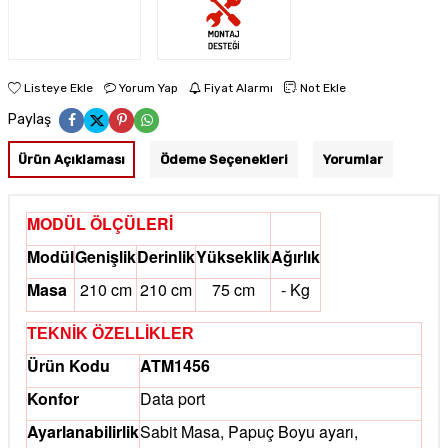
Listeye Ekle
Yorum Yap
Fiyat Alarmı
Not Ekle
Paylaş
Ürün Açıklaması
Ödeme Seçenekleri
Yorumlar
MODÜL ÖLÇÜLERİ
Modül
Genişlik
Derinlik
Yükseklik
Ağırlık
Masa
210 cm
210 cm
75 cm
- Kg
TEKNİK ÖZELLİKLER
Ürün Kodu
ATM1456
Konfor
Data port
Ayarlanabilirlik
Sabit Masa, Papuç Boyu ayarı,