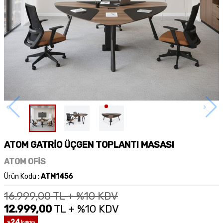
ATOM GATRİO ÜÇGEN TOPLANTI MASASI
ATOM OFİS
Ürün Kodu :
ATM1456
16.999,00
TL + %10 KDV
12.999,00
TL + %10 KDV
24
%
İndirim