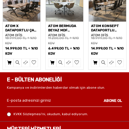
ATOM X
ATOM BERMUDA
ATOM KONSEPT
DATAPORTLU ÇAM
BEYAZ MDF
DATAPORTLU
MDF TOPLANTI
TOPLANTI MASASI
CEVİZ MDF
ATOM OFİS
ATOM OFİS
ATOM OFİS
18.999,00
TL
%10
11.200,00
TL
%10
18.999,00
TL
%10
MASASI
TOPLANTI MASASI
KDV
KDV
KDV
14.999,00
TL
%10
6.499,00
TL
%10
14.999,00
TL
%10
KDV
KDV
KDV
E - BÜLTEN ABONELİĞİ
Kampanya ve indirimlerden haberdar olmak için abone olun.
ABONE OL
KVKK Sözleşmesi'ni
, okudum, kabul ediyorum.