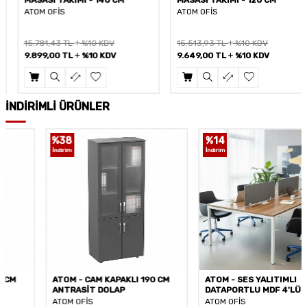
ATOM OFİS
ATOM OFİS
15.781,43
TL
%10 KDV
15.513,93
TL
%10 KDV
9.899,00
TL
%10 KDV
9.649,00
TL
%10 KDV
İNDİRİMLİ ÜRÜNLER
%
38
%
14
İndirim
İndirim
ATOM - CAM KAPAKLI 190 CM
ATOM - SES YALITIMLI
ANTRASİT DOLAP
DATAPORTLU MDF 4'LÜ ÇOKLU
ÇALIŞMA MASASI
ATOM OFİS
ATOM OFİS