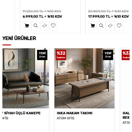
11.220,00
TL
%10 KDV
20.809,00
TL
%10 KDV
6.999,00
TL
%10 KDV
17.999,00
TL
%10 KDV
YENİ ÜRÜNLER
%
32
%
33
YENI
YENI
Ürün
Ürün
İndirim
İndirim
INKA MAKAM TAKIMI
GALA TABA DERİ MİSAFİR
BEKLEME KOLTUĞU
ATOM OFİS
ATOM OFİS