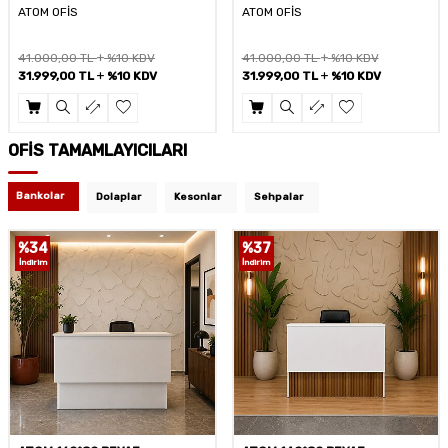
ATOM OFİS
ATOM OFİS
41.000,00
TL
%10 KDV
36.784,00
TL
%10 KDV
31.999,00
TL
%10 KDV
35.999,00
TL
%10 KDV
OFİS TAMAMLAYICILARI
Bankolar
Dolaplar
Kesonlar
Sehpalar
%
34
%
37
İndirim
İndirim