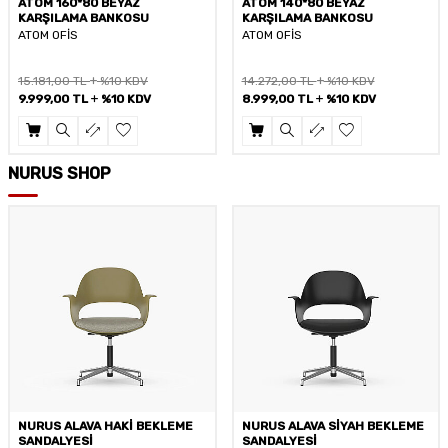
ATOM 160*80 BEYAZ
ATOM 140*80 BEYAZ
KARŞILAMA BANKOSU
KARŞILAMA BANKOSU
ATOM OFİS
ATOM OFİS
15.181,00
TL
%10 KDV
14.272,00
TL
%10 KDV
9.999,00
TL
%10 KDV
8.999,00
TL
%10 KDV
NURUS SHOP
NURUS ALAVA SİYAH BEKLEME
NURUS ALAVA BEYAZ ÇALIŞMA
SANDALYESİ
SANDALYESİ