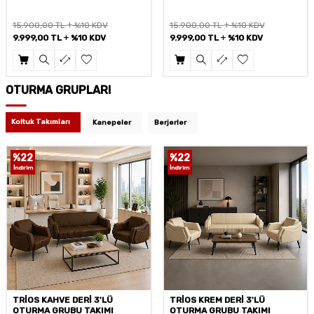
15.900,00
TL
%10 KDV
9.499,00
TL
%10 KDV
9.999,00
TL
%10 KDV
5.749,00
TL
%10 KDV
OTURMA GRUPLARI
Koltuk Takımları
Kanepeler
Berjerler
%
22
%
2
İndirim
İndirim
TRİOS KREM DERİ 3'LÜ
FERRİ 3'LÜ GRİ OTURMA
OTURMA GRUBU TAKIMI
GRUBU TAKIMI