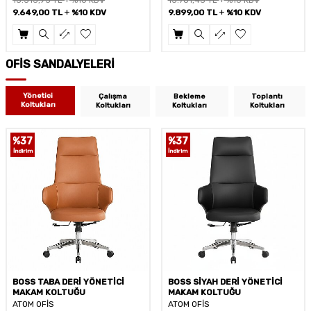
15.781,43
TL
%10 KDV
15.513,93
TL
%10 KDV
9.899,00
TL
%10 KDV
9.649,00
TL
%10 KDV
OFİS SANDALYELERİ
Yönetici
Çalışma
Bekleme
Toplantı
Koltukları
Koltukları
Koltukları
Koltukları
%
37
%
39
İndirim
İndirim
BOSS SİYAH DERİ YÖNETİCİ
DRAGON 2D BEYAZ FİLELİ
MAKAM KOLTUĞU
YÖNETİCİ KOLTUĞU
ATOM OFİS
ATOM OFİS