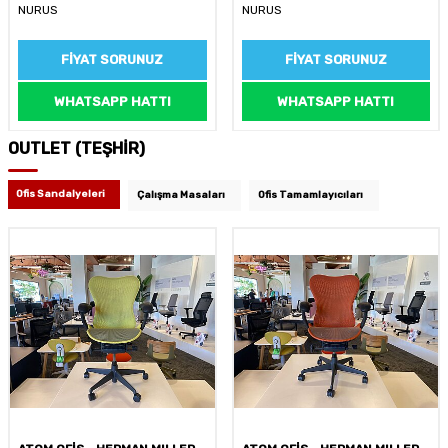
NURUS
NURUS
FIYAT SORUNUZ
FIYAT SORUNUZ
WHATSAPP HATTI
WHATSAPP HATTI
OUTLET (TEŞHİR)
Ofis Sandalyeleri
Çalışma Masaları
Ofis Tamamlayıcıları