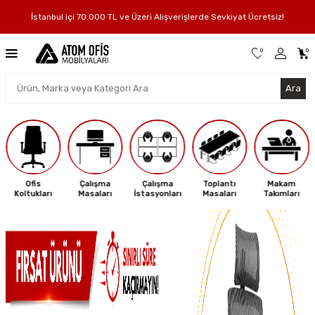
25.000 TL ve Üzeri Alışverişlerde Yapı Kredi ve Albaraka Türk World Kartlarına
Vade Farksız 3 Taksit Fırsatı!
0
0
Ara
Çalışma
Çalışma
Toplantı
Makam
Oturma
Masaları
İstasyonları
Masaları
Takımları
Grupları