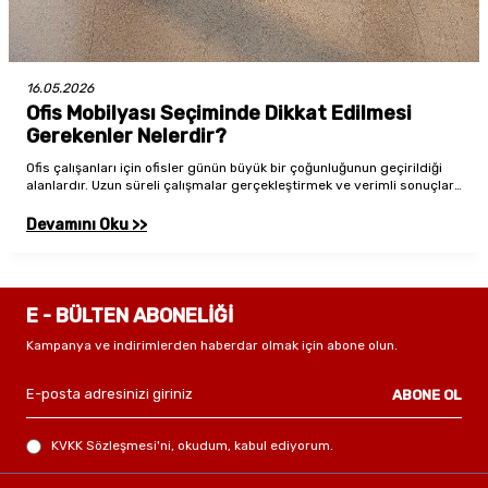
16.05.2026
Ofis Mobilyası Seçiminde Dikkat Edilmesi
Gerekenler Nelerdir?
Ofis çalışanları için ofisler günün büyük bir çoğunluğunun geçirildiği
alanlardır. Uzun süreli çalışmalar gerçekleştirmek ve verimli sonuçlar
elde etmek için de ofis mobilyası seçimi önemli bir yere sahiptir. Bu
doğrultuda seçim yaparken özellikle değerlendirilebilecek önemli
Devamını Oku >>
noktaları birlikte inceleyelim.
E - BÜLTEN ABONELİĞİ
Kampanya ve indirimlerden haberdar olmak için abone olun.
ABONE OL
KVKK Sözleşmesi'ni
, okudum, kabul ediyorum.