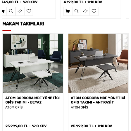
4.199,00
TL
%10 KDV
4.499,00
TL
%10 KDV
MAKAM TAKIMLARI
%
52
İndirim
ATOM CORDOBA MDF YÖNETİCİ
ATOM VENÜS KÜL GRİ MDF
OFİS TAKIMI - ANTRASİT
MAKAM TAKIMI
ATOM OFİS
ATOM OFİS
56.670,00
TL
%10 KDV
25.999,00
TL
%10 KDV
26.999,00
TL
%10 KDV