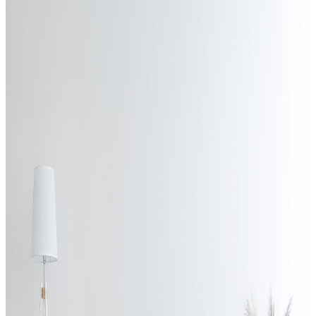
Outlet (Teşhir) Ürünlerimizi gördünüz mü?
Seri Sonu Ya da Stoğu Biten Ürünlerde Uygun Fiyatlar
İncele