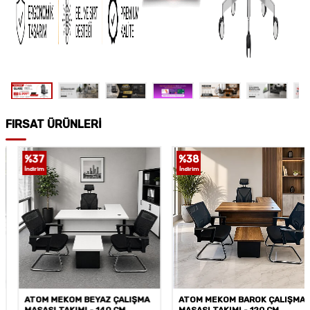
FIRSAT ÜRÜNLERİ
%
37
%
38
İndirim
İndirim
ATOM MEKOM BEYAZ ÇALIŞMA
ATOM MEKOM BAROK ÇALIŞMA
MASASI TAKIMI - 140 CM
MASASI TAKIMI - 120 CM