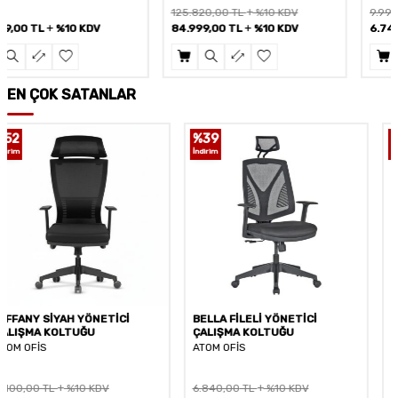
125.820,00
TL
%10 KDV
9.999,00
TL
%10 KDV
84.999,00
TL
%10 KDV
6.749,00
TL
%10 KDV
EN ÇOK SATANLAR
%
39
%
34
İndirim
İndirim
BELLA FİLELİ YÖNETİCİ
LAKİ S YÖNETİCİ ÇALIŞMA
ÇALIŞMA KOLTUĞU
KOLTUĞU
ATOM OFİS
ATOM OFİS
6.840,00
TL
%10 KDV
6.862,00
TL
%10 KDV