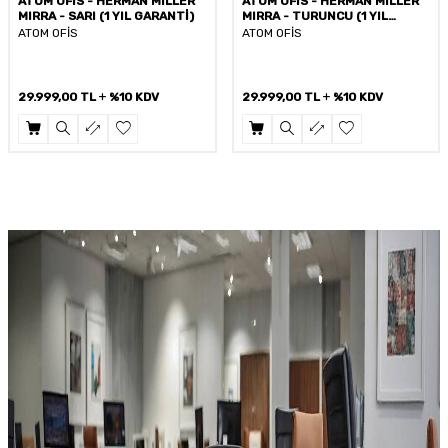
ATOM OFİS - HERMAN MILLER
ATOM OFİS - HERMAN MILLER
MIRRA - TURUNCU (1 YIL
MIRRA - MAVİ (1 YIL GARANTİ)
GARANTİ)
ATOM OFİS
ATOM OFİS
29.999,00
TL
%10 KDV
29.999,00
TL
%10 KDV