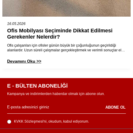
16.05.2026
Ofis Mobilyası Seçiminde Dikkat Edilmesi
Gerekenler Nelerdir?
Ofis çalışanları için ofisler günün büyük bir çoğunluğunun geçirildiği
alanlardır. Uzun süreli çalışmalar gerçekleştirmek ve verimli sonuçlar elde
etmek için de ofis mobilyası seçimi önemli bir yere sahiptir. Bu doğrultuda
seçim yaparken özellikle değerlendirilebilecek önemli noktaları birlikte
Devamını Oku >>
inceleyelim.
E - BÜLTEN ABONELİĞİ
Kampanya ve indirimlerden haberdar olmak için abone olun.
ABONE OL
KVKK Sözleşmesi'ni
, okudum, kabul ediyorum.