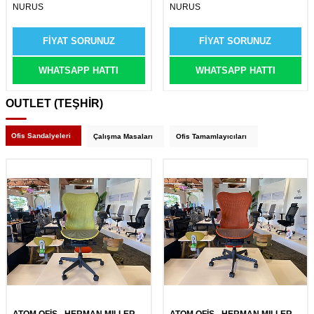
NURUS
NURUS
FIYAT SORUNUZ
FIYAT SORUNUZ
WHATSAPP HATTI
WHATSAPP HATTI
OUTLET (TEŞHİR)
Ofis Sandalyeleri
Çalışma Masaları
Ofis Tamamlayıcıları
ATOM OFİS - HERMAN MILLER
ATOM OFİS - HERMAN MILLER