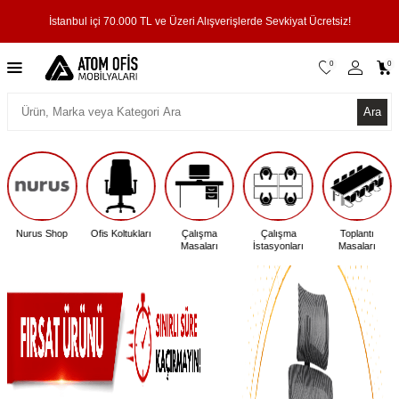
İstanbul içi 70.000 TL ve Üzeri Alışverişlerde Sevkiyat Ücretsiz!
0
0
Ara
Nurus Shop
Ofis Koltukları
Çalışma
Çalışma
Toplantı
Masaları
İstasyonları
Masaları