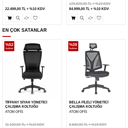
125.820,00
TL
%10 KDV
22.499,00
TL
%10 KDV
84.999,00
TL
%10 KDV
EN ÇOK SATANLAR
%
52
%
39
İndirim
İndirim
TİFFANY SİYAH YÖNETİCİ
BELLA FİLELİ YÖNETİCİ
ÇALIŞMA KOLTUĞU
ÇALIŞMA KOLTUĞU
ATOM OFİS
ATOM OFİS
11.100,00
TL
%10 KDV
6.840,00
TL
%10 KDV