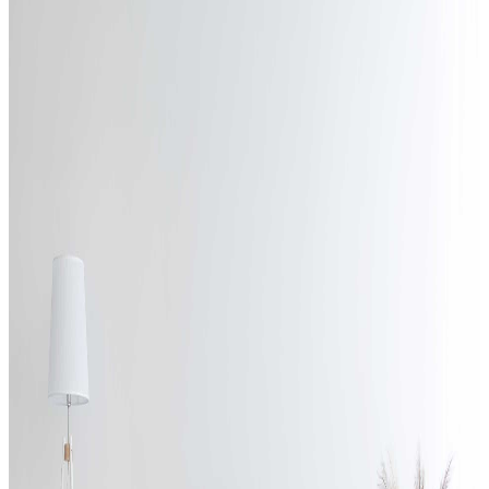
Outlet (Teşhir) Ürünlerimizi gördünüz
mü?
Seri Sonu Ya da Stoğu Biten Ürünlerde Uygun Fiyatlar
İncele