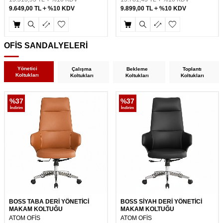
9.649,00
TL
%10 KDV
9.899,00
TL
%10 KDV
OFİS SANDALYELERİ
Yönetici
Çalışma
Bekleme
Toplantı
Koltukları
Koltukları
Koltukları
Koltukları
%
37
%
37
İndirim
İndirim
BOSS TABA DERİ YÖNETİCİ
BOSS SİYAH DERİ YÖNETİCİ
MAKAM KOLTUĞU
MAKAM KOLTUĞU
ATOM OFİS
ATOM OFİS