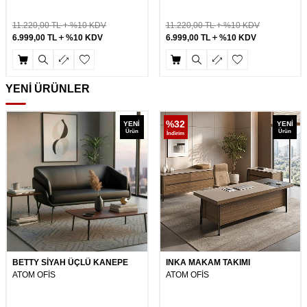
11.220,00
TL
%10 KDV
11.220,00
TL
%10 KDV
6.999,00
TL
%10 KDV
6.999,00
TL
%10 KDV
YENİ ÜRÜNLER
%
32
YENI
YENI
Ürün
Ürün
İndirim
BETTY SİYAH ÜÇLÜ KANEPE
INKA MAKAM TAKIMI
ATOM OFİS
ATOM OFİS