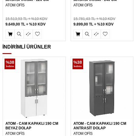
ATOM OFİS
ATOM OFİS
15.513,93
TL
%10 KDV
15.781,43
TL
%10 KDV
9.649,00
TL
%10 KDV
9.899,00
TL
%10 KDV
İNDİRİMLİ ÜRÜNLER
%
38
%
38
İndirim
İndirim
ATOM - CAM KAPAKLI 190 CM
ATOM - CAM KAPAKLI 190 CM
BEYAZ DOLAP
ANTRASİT DOLAP
ATOM OFİS
ATOM OFİS