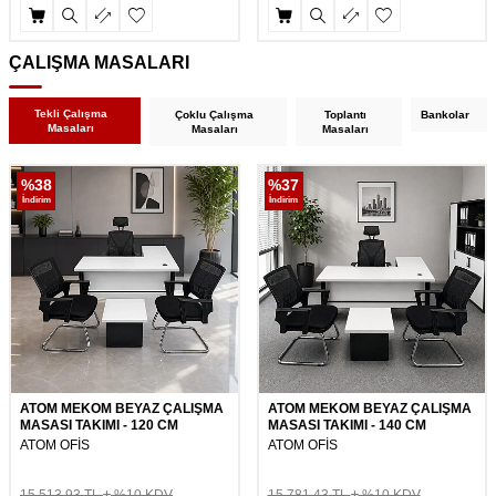
ÇALIŞMA MASALARI
Tekli Çalışma
Çoklu Çalışma
Toplantı
Bankolar
Masaları
Masaları
Masaları
%
38
%
37
İndirim
İndirim
ATOM MEKOM BEYAZ ÇALIŞMA
ATOM MEKOM BEYAZ ÇALIŞMA
MASASI TAKIMI - 120 CM
MASASI TAKIMI - 140 CM
ATOM OFİS
ATOM OFİS
15.513,93
TL
%10 KDV
15.781,43
TL
%10 KDV