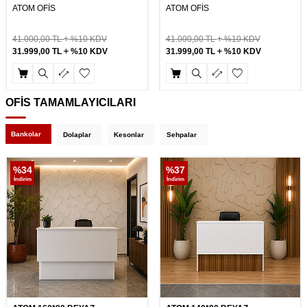
ATOM OFİS
ATOM OFİS
41.000,00
TL
%10 KDV
41.000,00
TL
%10 KDV
31.999,00
TL
%10 KDV
31.999,00
TL
%10 KDV
OFİS TAMAMLAYICILARI
Bankolar
Dolaplar
Kesonlar
Sehpalar
%
34
%
37
İndirim
İndirim