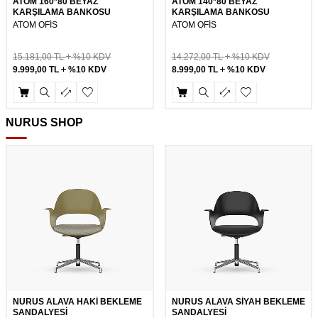
ATOM 160*80 BEYAZ
ATOM 140*80 BEYAZ
KARŞILAMA BANKOSU
KARŞILAMA BANKOSU
ATOM OFİS
ATOM OFİS
15.181,00
TL
%10 KDV
14.272,00
TL
%10 KDV
9.999,00
TL
%10 KDV
8.999,00
TL
%10 KDV
NURUS SHOP
NURUS ALAVA HAKİ BEKLEME
NURUS ALAVA SİYAH BEKLEME
SANDALYESİ
SANDALYESİ