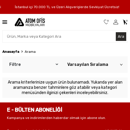
İstanbul içi 70.000 TL ve Üzeri Alışverişlerde Sevkiyat Ücretsiz!
0
0
Ara
Anasayfa
Arama
Filtre
Arama kriterlerinize uygun ürün bulunamadı. Yukarıda yer alan
aramanıza benzer tahminlere göz atabilir veya kategori
menüsünden ilginizi çekenleri inceleyebilirsiniz.
E - BÜLTEN ABONELİĞİ
Kampanya ve indirimlerden haberdar olmak için abone olun.